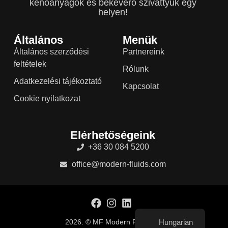
kenőanyagok és bekeverő szivattyúk egy
helyen!
Általános
Menük
Általános szerződési
Partnereink
feltételek
Rólunk
Adatkezelési tájékoztató
Kapcsolat
Cookie nyilatkozat
Elérhetőségeink
+36 30 084 5200
office@modern-fluids.com
Hungarian
2026. © MF Modern Fluids kft.