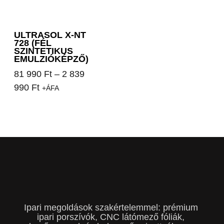
ULTRASOL X-NT
728 (FÉL
SZINTETIKUS
EMULZIÓKÉPZŐ)
81 990
Ft
–
2 839
990
Ft
+ÁFA
Opciók választása
Ipari megoldások szakértelemmel: prémium
ipari porszívók, CNC látómező fóliák,