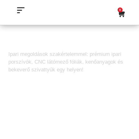
0
Pennine Lubrication
Freddy Products
25L
Ipari megoldások szakértelemmel: prémium ipari
porszívók, CNC látómező fóliák, kenőanyagok és
bekeverő szivattyúk egy helyen!