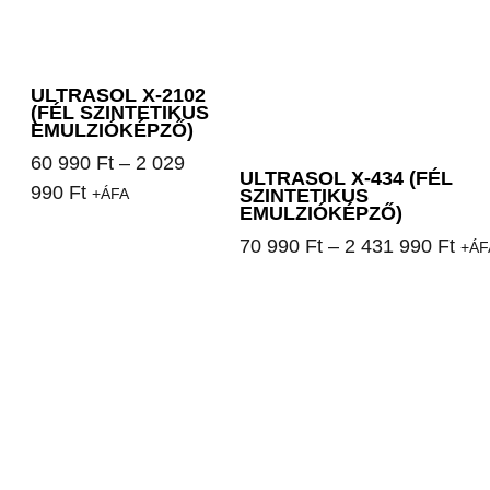
ULTRASOL X-2102
(FÉL SZINTETIKUS
EMULZIÓKÉPZŐ)
60 990
Ft
–
2 029
ULTRASOL X-434 (FÉL
990
Ft
+ÁFA
SZINTETIKUS
EMULZIÓKÉPZŐ)
70 990
Ft
–
2 431 990
Ft
+ÁF
Opciók választása
Opciók választása