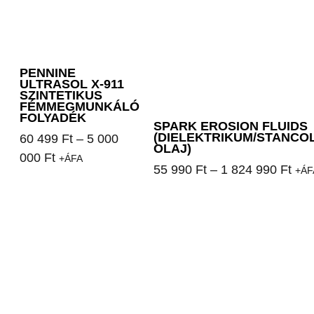
PENNINE
ULTRASOL X-911
SZINTETIKUS
FÉMMEGMUNKÁLÓ
FOLYADÉK
SPARK EROSION FLUIDS
(DIELEKTRIKUM/STANCO
60 499
Ft
–
5 000
OLAJ)
000
Ft
+ÁFA
55 990
Ft
–
1 824 990
Ft
+ÁF
Opciók választása
Opciók választása