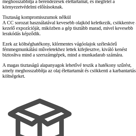
meghosszabbítja a berendezések élettartamát, és megfelel a
környezetvédelmi előírásoknak.
Tisztaság kompromisszumok nélkül
A CC sorozat használatával kevesebb olajköd keletkezik, csökkentve 
kezelő expozícióját, miközben a gép tisztább marad, mivel kevesebb
lerakódás képződik.
Ezek az költséghatékony, klórmentes vágóolajok széleskörű
fémmegmunkálási műveletekhez lettek kifejlesztve, kiváló kenést
biztosítva mind a szerszámgépek, mind a munkadarab számára.
A magas tisztaságú alapanyagok lehetővé teszik a hatékony szűrést,
amely meghosszabbítja az olaj élettartamát és csökkenti a karbantartás
költségeket.