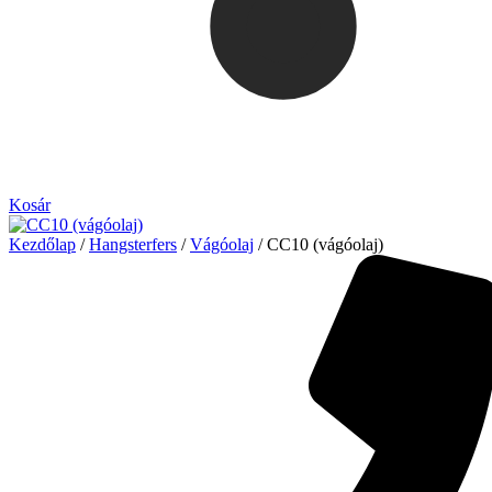
Kosár
Kezdőlap
/
Hangsterfers
/
Vágóolaj
/ CC10 (vágóolaj)