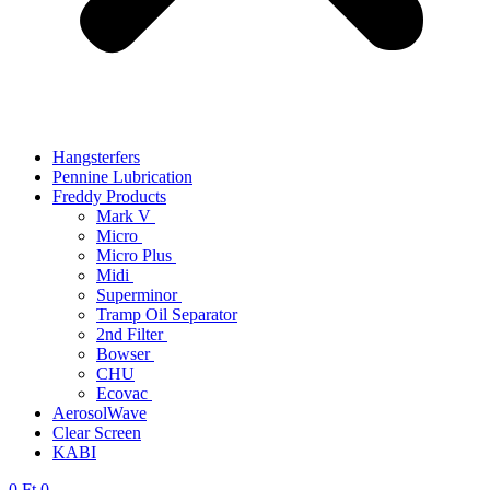
Hangsterfers
Pennine Lubrication
Freddy Products
Mark V
Micro
Micro Plus
Midi
Superminor
Tramp Oil Separator
2nd Filter
Bowser
CHU
Ecovac
AerosolWave
Clear Screen
KABI
0
Ft
0