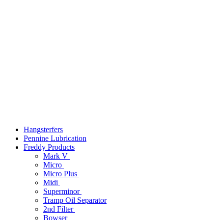
Hangsterfers
Pennine Lubrication
Freddy Products
Mark V
Micro
Micro Plus
Midi
Superminor
Tramp Oil Separator
2nd Filter
Bowser