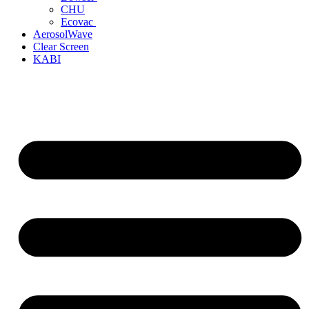
CHU
Ecovac
AerosolWave
Clear Screen
KABI