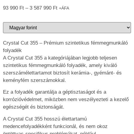
93 990
Ft
–
3 587 990
Ft
+ÁFA
Crystal Cut 355 – Prémium szintetikus fémmegmunkáló
folyadék
A Crystal Cut 355 a kategóriájában legjobb teljesen
szintetikus fémmegmunkáló folyadék, amely kiváló
szerszámélettartamot biztosít kerámia-, gyémánt- és
keményfém szerszámokkal.
Ez a folyadék garantálja a géptisztaságot és a
korrózióvédelmet, miközben nem veszélyezteti a kezelő
egészségét és biztonságát.
A Crystal Cut 355 hosszú élettartamú
medencefolyadékként funkcionál, és nem okoz
öntöttvas-specifikus problémákat, például