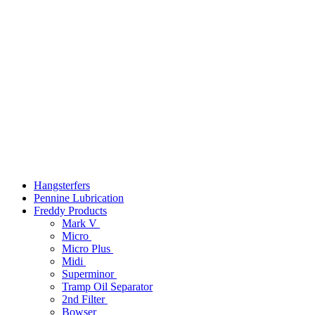
Hangsterfers
Pennine Lubrication
Freddy Products
Mark V
Micro
Micro Plus
Midi
Superminor
Tramp Oil Separator
2nd Filter
Bowser