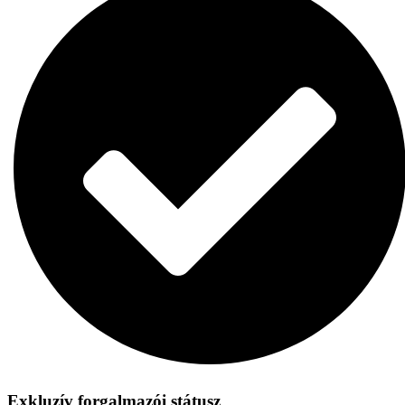
Exkluzív forgalmazói státusz