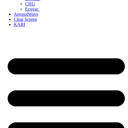
CHU
Ecovac
AerosolWave
Clear Screen
KABI