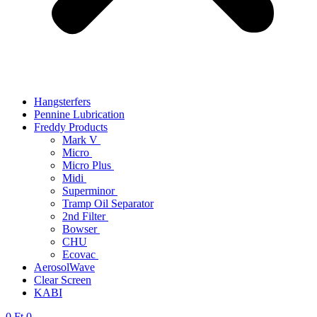
Hangsterfers
Pennine Lubrication
Freddy Products
Mark V
Micro
Micro Plus
Midi
Superminor
Tramp Oil Separator
2nd Filter
Bowser
CHU
Ecovac
AerosolWave
Clear Screen
KABI
0
Ft
0