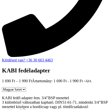
Kérdésed van? +36 30 663 4463
KABI fedéladapter
1 690
Ft
–
1 990
Ft
Ártartomány: 1 690 Ft - 1 990 Ft
+ÁFA
KABI fedél adapter fem. 3/4″BSP menettel
3 különböző változatban kapható. DIN51-61-71, mindenki 3/4″BSP
menettel középen a hordócsap vagy pl. tömlőcsatlakozó