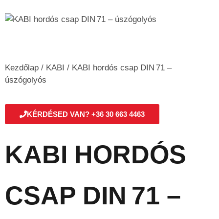
Kezdőlap
/
KABI
/ KABI hordós csap DIN 71 –
úszógolyós
KÉRDÉSED VAN? +36 30 663 4463
KABI HORDÓS
CSAP DIN 71 –