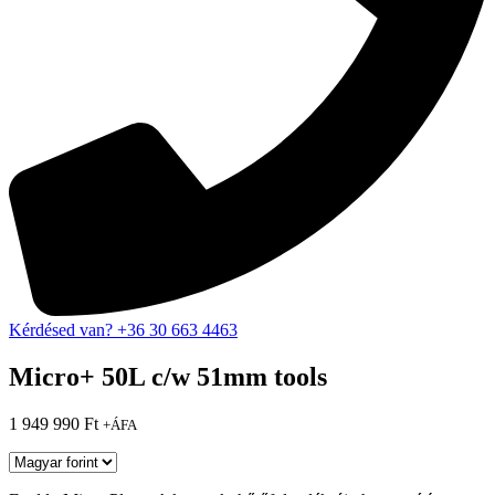
Kérdésed van? +36 30 663 4463
Micro+ 50L c/w 51mm tools
1 949 990
Ft
+ÁFA