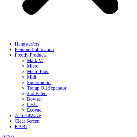
Hangsterfers
Pennine Lubrication
Freddy Products
Mark V
Micro
Micro Plus
Midi
Superminor
Tramp Oil Separator
2nd Filter
Bowser
CHU
Ecovac
AerosolWave
Clear Screen
KABI
0
Ft
0