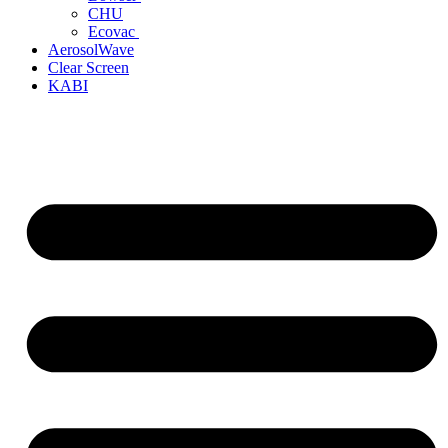
CHU
Ecovac
AerosolWave
Clear Screen
KABI