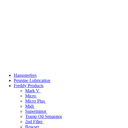
Hangsterfers
Pennine Lubrication
Freddy Products
Mark V
Micro
Micro Plus
Midi
Superminor
Tramp Oil Separator
2nd Filter
Bowser