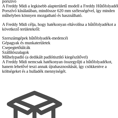
porszívó
A Freddy Midi a legkisebb alapterületű modell a Freddy Hűtőfolyadé
Porszívó kínálatában, mindössze 620 mm szélességével, így minden
műhelyben könnyen mozgatható és használható.
A Freddy Midi célja, hogy hatékonyan eltávolítsa a hűtőfolyadékot a
következő területekről:
Szerszámgépek hűtőfolyadék-medencéi
Gépagyak és munkaterületek
Csepegtetőtálcák
Szállítószalagok
Műhelypadló (a dedikált padlótisztító kiegészítővel)
A Freddy Midi nemcsak hatékonyan összegyűjti a hűtőfolyadékot,
hanem lehetővé teszi annak újrahasznosítását, így csökkentve a
költségeket és a hulladék mennyiségét.