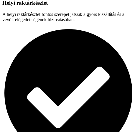
Helyi raktárkészlet
A helyi raktárkészlet fontos szerepet játszik a gyors kiszállítás és a
vevők elégedettségének biztosításában.