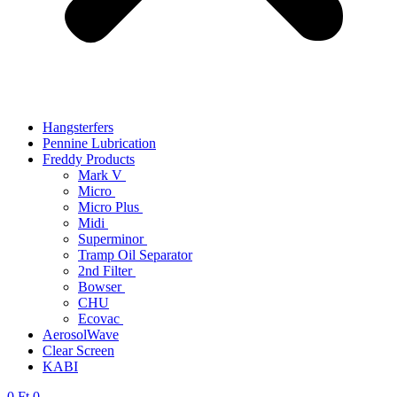
Hangsterfers
Pennine Lubrication
Freddy Products
Mark V
Micro
Micro Plus
Midi
Superminor
Tramp Oil Separator
2nd Filter
Bowser
CHU
Ecovac
AerosolWave
Clear Screen
KABI
0
Ft
0