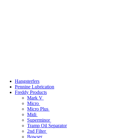
Hangsterfers
Pennine Lubrication
Freddy Products
Mark V
Micro
Micro Plus
Midi
Superminor
Tramp Oil Separator
2nd Filter
Bowser