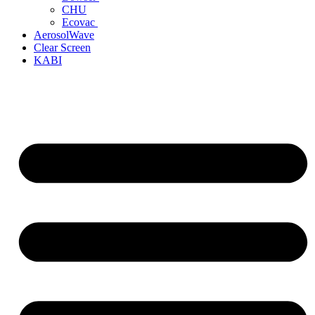
CHU
Ecovac
AerosolWave
Clear Screen
KABI