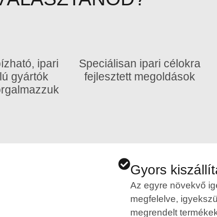
zható, ipari
Speciálisan ipari célokra
lú gyártók
fejlesztett megoldások
forgalmazzuk
Gyors kiszállí
Az egyre növekvő i
megfelelve, igyeksz
megrendelt termékek