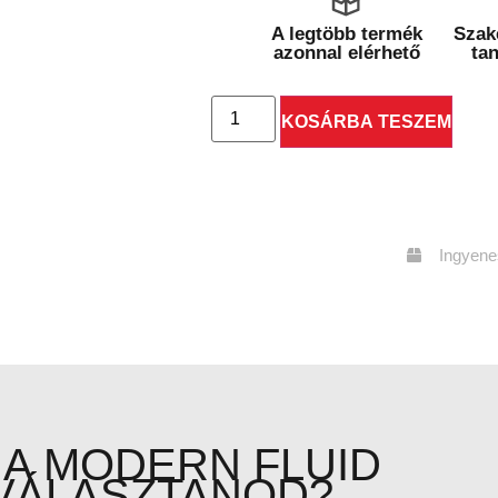
A legtöbb termék
Szak
azonnal elérhető
ta
KOSÁRBA TESZEM
Ingyenes
 A MODERN FLUID
VÁLASZTANOD?