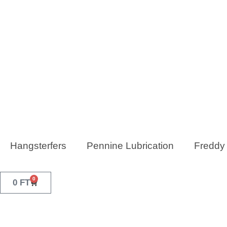
Hangsterfers
Pennine Lubrication
Freddy
0
0
FT