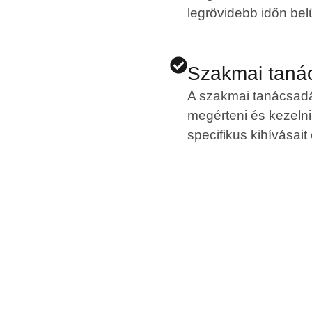
legrövidebb időn belül
Szakmai taná
A szakmai tanácsadá
megérteni és kezelni 
specifikus kihívásait