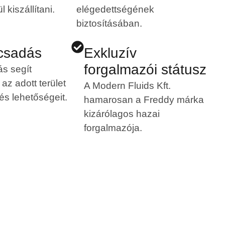
 kiszállítani.
elégedettségének
biztosításában.
csadás
Exkluzív
forgalmazói státusz
s segít
az adott terület
A Modern Fluids Kft.
 és lehetőségeit.
hamarosan a Freddy márka
kizárólagos hazai
forgalmazója.