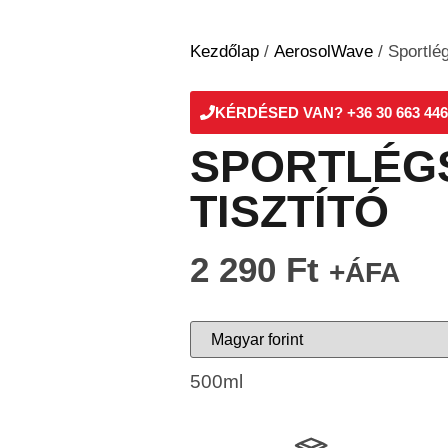
Kezdőlap
/
AerosolWave
/ Sportlég
KÉRDÉSED VAN? +36 30 663 446
SPORTLÉG
TISZTÍTÓ
2 290
Ft
+ÁFA
500ml