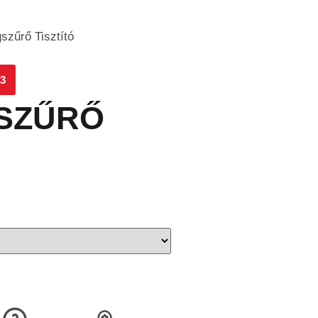
szűrő Tisztító
3
SZŰRŐ