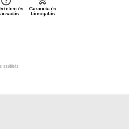
értelem és
Garancia és
nácsadás
támogatás
 szállítás