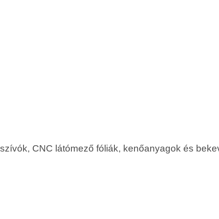
rszívók, CNC látómező fóliák, kenőanyagok és bekev