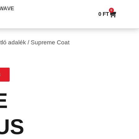
WAVE
0
0
FT
tló adalék
/ Supreme Coat
3
E
US