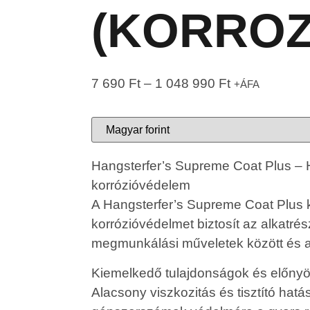
(KORROZ
7 690
Ft
–
1 048 990
Ft
+ÁFA
Hangsterfer’s Supreme Coat Plus – 
korrózióvédelem
A Hangsterfer’s Supreme Coat Plus 
korrózióvédelmet biztosít az alkatr
megmunkálási műveletek között és az
Kiemelkedő tulajdonságok és előnyö
Alacsony viszkozitás és tisztító hatás