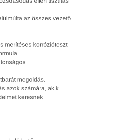
zsdásodás ellen tisztítás
elülmúlta az összes vezető
 merítéses korrózióteszt
ormula
ztonságos
tbarát megoldás.
ás azok számára, akik
delmet keresnek