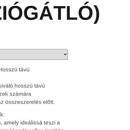
IÓGÁTLÓ)
Hosszú távú
kiváló hosszú távú
észek számára
 összeszerelés előtt.
k:
, amely ideálissá teszi a