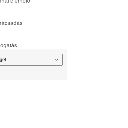
nal elérhető
anácsadás
mogatás