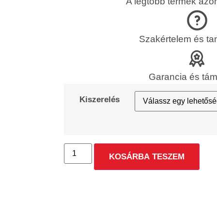
A legtöbb termék azon
Szakértelem és t
Garancia és tá
Kiszerelés
KOSÁRBA TESZEM