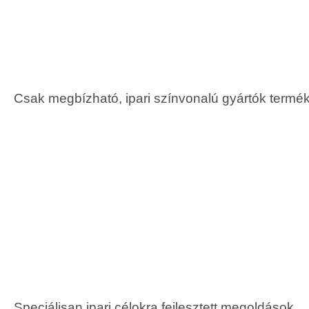
Csak megbízható, ipari színvonalú gyártók termé
Speciálisan ipari célokra fejlesztett megoldások