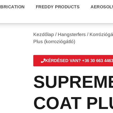
UBRICATION
FREDDY PRODUCTS
AEROSOL
Kezdőlap
/
Hangsterfers
/
Korróziógá
Plus (korroziógátló)
KÉRDÉSED VAN? +36 30 663 446
SUPREM
COAT PL