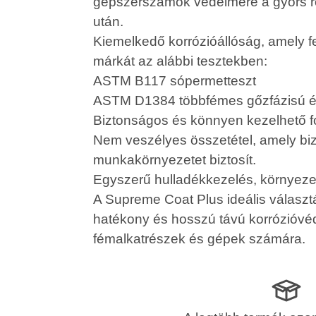
gépszerszámok védelmére a gyors ro
után.
Kiemelkedő korrózióállóság, amely f
márkát az alábbi tesztekben:
ASTM B117 sópermetteszt
ASTM D1384 többfémes gőzfázisú és
Biztonságos és könnyen kezelhető f
Nem veszélyes összetétel, amely bi
munkakörnyezetet biztosít.
Egyszerű hulladékkezelés, környeze
A Supreme Coat Plus ideális választ
hatékony és hosszú távú korrózióvé
fémalkatrészek és gépek számára.