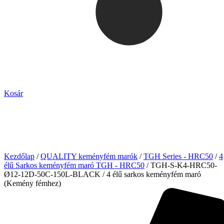
Kosár
Kezdőlap
/
QUALITY keményfém marók
/
TGH Series - HRC50
/
4
élű Sarkos keményfém maró TGH - HRC50
/ TGH-S-K4-HRC50-
Ø12-12D-50C-150L-BLACK / 4 élű sarkos keményfém maró
(Kemény fémhez)