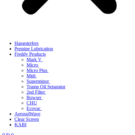
Hangsterfers
Pennine Lubrication
Freddy Products
Mark V
Micro
Micro Plus
Midi
Superminor
Tramp Oil Separator
2nd Filter
Bowser
CHU
Ecovac
AerosolWave
Clear Screen
KABI
0
Ft
0