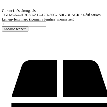
Garancia és támogatás
TGH-S-K4-HRC50-Ø12-12D-50C-150L-BLACK / 4 élű sarkos
keményfém maró (Kemény fémhez) mennyiség
Kosárba teszem