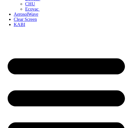
CHU
Ecovac
AerosolWave
Clear Screen
KABI