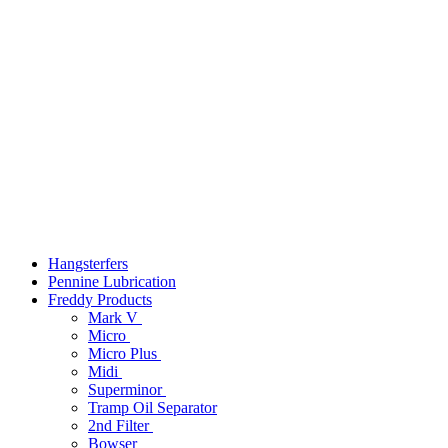
Hangsterfers
Pennine Lubrication
Freddy Products
Mark V
Micro
Micro Plus
Midi
Superminor
Tramp Oil Separator
2nd Filter
Bowser