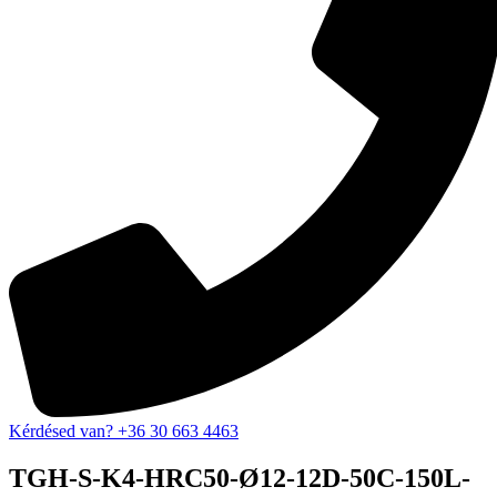
Kérdésed van? +36 30 663 4463
TGH-S-K4-HRC50-Ø12-12D-50C-150L-