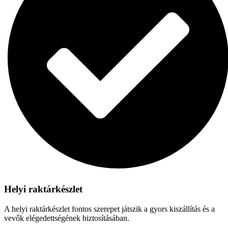
Helyi raktárkészlet
A helyi raktárkészlet fontos szerepet játszik a gyors kiszállítás és a
vevők elégedettségének biztosításában.