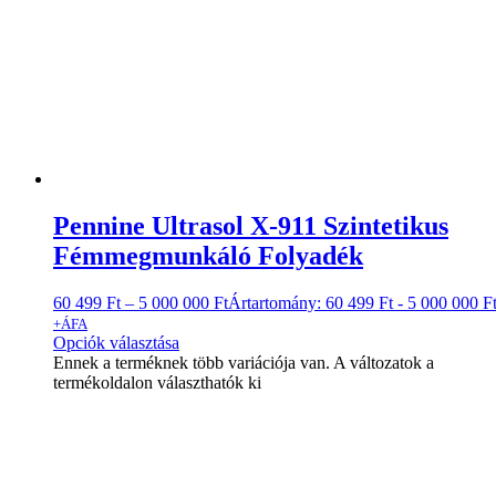
Pennine Ultrasol X-911 Szintetikus
Fémmegmunkáló Folyadék
60 499
Ft
–
5 000 000
Ft
Ártartomány: 60 499 Ft - 5 000 000 F
+ÁFA
Opciók választása
Ennek a terméknek több variációja van. A változatok a
termékoldalon választhatók ki