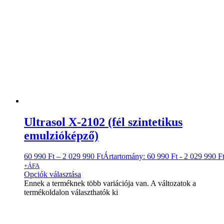
Ultrasol X-2102 (fél szintetikus
emulzióképző)
60 990
Ft
–
2 029 990
Ft
Ártartomány: 60 990 Ft - 2 029 990 F
+ÁFA
Opciók választása
Ennek a terméknek több variációja van. A változatok a
termékoldalon választhatók ki