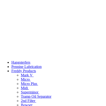
Hangsterfers
Pennine Lubrication
Freddy Products
Mark V
Micro
Micro Plus
Midi
Superminor
Tramp Oil Separator
2nd Filter
Bowser