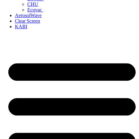
CHU
Ecovac
AerosolWave
Clear Screen
KABI