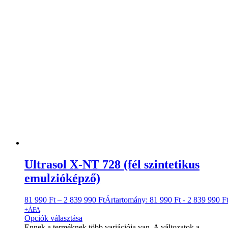
Ultrasol X-NT 728 (fél szintetikus
emulzióképző)
81 990
Ft
–
2 839 990
Ft
Ártartomány: 81 990 Ft - 2 839 990 F
+ÁFA
Opciók választása
Ennek a terméknek több variációja van. A változatok a