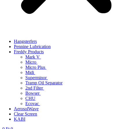
Hangsterfers
Pennine Lubrication
Freddy Products
Mark V
Micro
Micro Plus
Midi
Superminor
Tramp Oil Separator
2nd Filter
Bowser
CHU
Ecovac
AerosolWave
Clear Screen
KABI
0
Ft
0